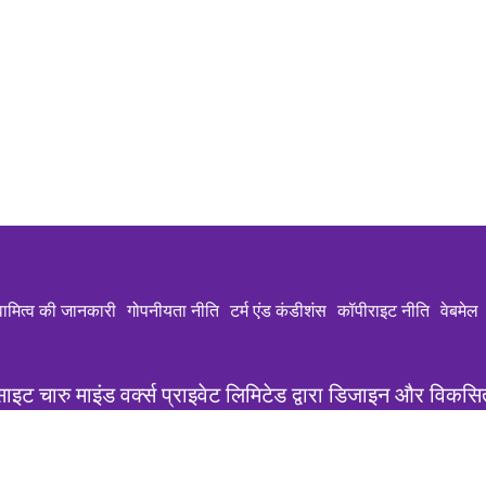
वामित्व की जानकारी
गोपनीयता नीति
टर्म एंड कंडीशंस
कॉपीराइट नीति
वेबमेल
साइट चारु माइंड वर्क्स प्राइवेट लिमिटेड द्वारा डिजाइन और विकसि