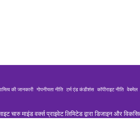
वामित्व की जानकारी
गोपनीयता नीति
टर्म एंड कंडीशंस
कॉपीराइट नीति
वेबमेल
साइट चारु माइंड वर्क्स प्राइवेट लिमिटेड द्वारा डिजाइन और विकसि